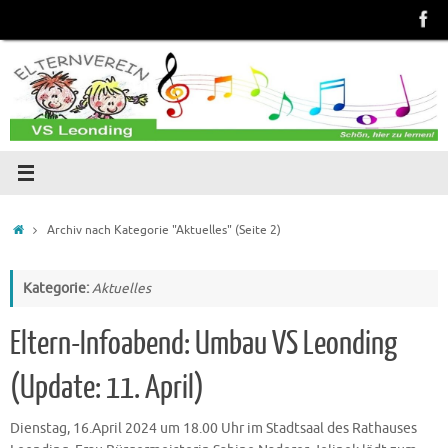
Zum
Inhalt
springen
Start
Archiv nach Kategorie "Aktuelles"
(Seite 2)
Kategorie:
Aktuelles
Eltern-Infoabend: Umbau VS Leonding
(Update: 11. April)
Dienstag, 16.April 2024 um 18.00 Uhr im Stadtsaal des Rathauses