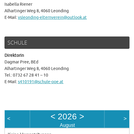
Isabella Riener
Alhartinger Weg 8, 4060 Leonding
E-Mail:
vsleonding-elternverein@outlook.at
SCHULE
Direktorin
Dagmar Pree, BEd
Alhartinger Weg 8, 4060 Leonding
Tel.: 0732 67 28 41 – 10
E-Mail:
s410191@schule-ooe.at
<
2026
>
<
>
August