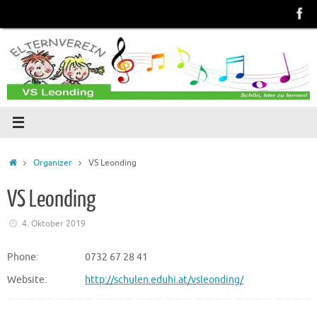
Zum
Inhalt
springen
Start
Organizer
VS Leonding
VS Leonding
4. Oktober 2019
Phone:
0732 67 28 41
Website:
http://schulen.eduhi.at/vsleonding/