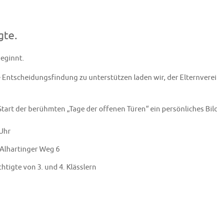
gte.
beginnt.
e Entscheidungsfindung zu unterstützen laden wir, der Elternverei
 Start der berühmten „Tage der offenen Türen“ ein persönliches Bi
 Uhr
Alhartinger Weg 6
tigte von 3. und 4. Klässlern