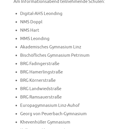
Am Informationsabend teilnehmende Schulen:
Digital-AHS Leonding
NMS Doppl
NMS Hart
MMS Leonding
Akademisches Gymnasium Linz
Bischöfliches Gymnasium Petrinum
BRG Fadingerstraße
BRG Hamerlingstraße
BRG Körnerstraße
BRG Landwiedstraße
BRG Ramsauerstraße
Europagymnasium Linz-Auhof
Georg von Peuerbach-Gymnasium
Khevenhüller Gymnasium