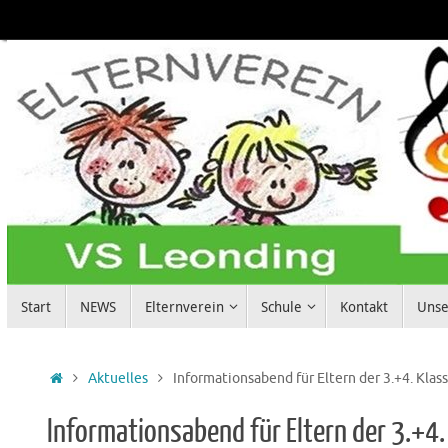
Zum
Inhalt
springen
Zum
Start
NEWS
Elternverein
Schule
Kontakt
Unse
Inhalt
springen
Start
Aktuelles
Informationsabend für Eltern der 3.+4. Kla
Informationsabend für Eltern der 3.+4