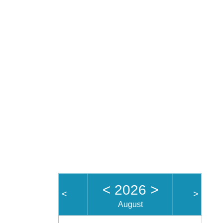
<
2026
>
<
>
August