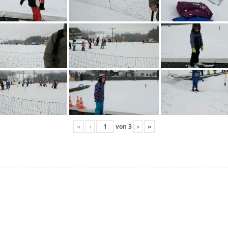
«
‹
von
3
›
»