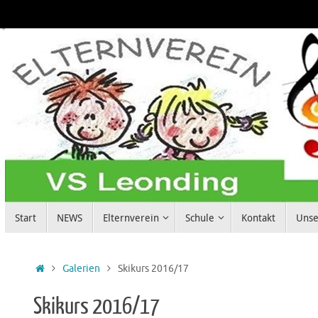
Zum
Inhalt
springen
Zum
Start
NEWS
Elternverein
Schule
Kontakt
Unse
Inhalt
springen
Start
Galerien
Skikurs 2016/17
Skikurs 2016/17