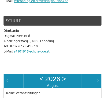
E-Mail:
vsleonding-elternverein@outlook.at
SCHULE
Direktorin
Dagmar Pree, BEd
Alhartinger Weg 8, 4060 Leonding
Tel.: 0732 67 28 41 – 10
E-Mail:
s410191@schule-ooe.at
<
2026
>
<
>
August
Keine Veranstaltungen