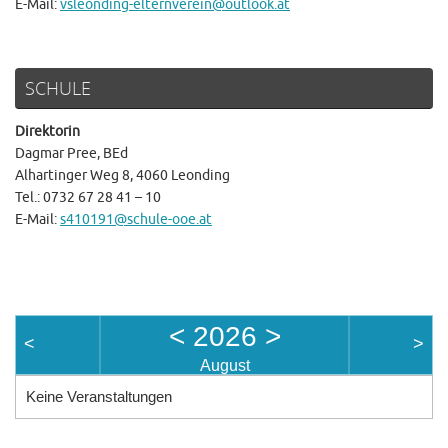
E-Mail:
vsleonding-elternverein@outlook.at
SCHULE
Direktorin
Dagmar Pree, BEd
Alhartinger Weg 8, 4060 Leonding
Tel.: 0732 67 28 41 – 10
E-Mail:
s410191@schule-ooe.at
<
2026
>
<
>
August
Keine Veranstaltungen