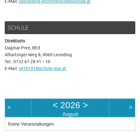
E-Mail:
vsleonding-elternverein@outlook.at
SCHULE
Direktorin
Dagmar Pree, BEd
Alhartinger Weg 8, 4060 Leonding
Tel.: 0732 67 28 41 – 10
E-Mail:
s410191@schule-ooe.at
<
2026
>
<
>
August
Keine Veranstaltungen