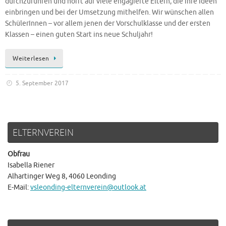
durchzuführen und hofft auf viele engagierte Eltern, die ihre Ideen
einbringen und bei der Umsetzung mithelfen. Wir wünschen allen
SchülerInnen – vor allem jenen der Vorschulklasse und der ersten
Klassen – einen guten Start ins neue Schuljahr!
Weiterlesen
5. September 2017
ELTERNVEREIN
Obfrau
Isabella Riener
Alhartinger Weg 8, 4060 Leonding
E-Mail:
vsleonding-elternverein@outlook.at